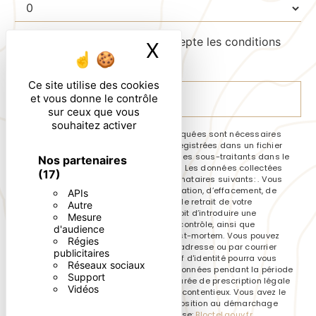
En cochant cette case, j'accepte les conditions
X
Masquer le ban
particulières ci-dessous **
Ce site utilise des cookies
et vous donne le contrôle
ENVOYER
sur ceux que vous
souhaitez activer
** Les données personnelles communiquées sont nécessaires
aux fins de vous contacter et sont enregistrées dans un fichier
informatisé. Elles sont destinées à et ses sous-traitants dans le
Nos partenaires
seul but de répondre à votre message. Les données collectées
(17)
seront communiquées aux seuls destinataires suivants: . Vous
disposez de droits d’accès, de rectification, d’effacement, de
APIs
portabilité, de limitation, d’opposition, de retrait de votre
Autre
consentement à tout moment et du droit d’introduire une
Mesure
réclamation auprès d’une autorité de contrôle, ainsi que
d'audience
d’organiser le sort de vos données post-mortem. Vous pouvez
Régies
exercer ces droits par voie postale à l'adresse ou par courrier
publicitaires
électronique à l'adresse . Un justificatif d'identité pourra vous
Réseaux sociaux
être demandé. Nous conservons vos données pendant la période
Support
de prise de contact puis pendant la durée de prescription légale
Vidéos
aux fins probatoires et de gestion des contentieux. Vous avez le
droit de vous inscrire sur la liste d'opposition au démarchage
téléphonique, disponible à cette adresse:
Bloctel.gouv.fr
.