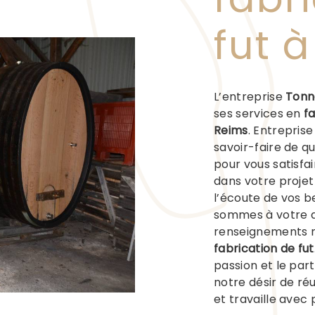
fut 
L’entreprise
Tonn
ses services en
fa
Reims
. Entrepris
savoir-faire de q
pour vous satisfa
dans votre proje
l’écoute de vos b
sommes à votre d
renseignements n
fabrication de fut
passion et le par
notre désir de réu
et travaille avec 