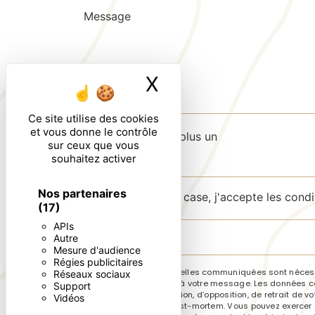
X
Masquer le ban
Ce site utilise des cookies
et vous donne le contrôle
Combien font zero plus un
sur ceux que vous
souhaitez activer
Nos partenaires
En cochant cette case, j'accepte les condi
(17)
APIs
Autre
Mesure d'audience
Régies publicitaires
** Les données personnelles communiquées sont nécessai
Réseaux sociaux
le seul but de répondre à votre message. Les données co
Support
de portabilité, de limitation, d’opposition, de retrait d
Vidéos
sort de vos données post-mortem. Vous pouvez exercer ces