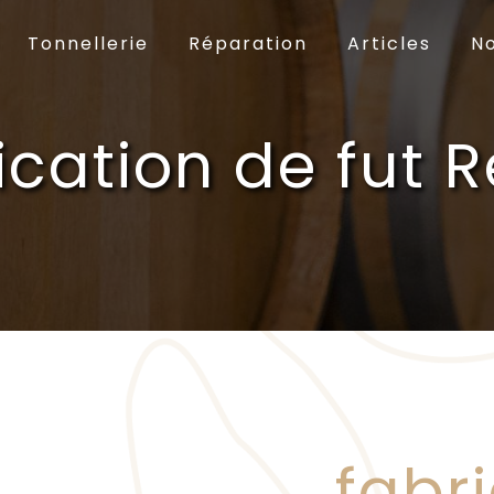
Tonnellerie
Réparation
Articles
No
ication de fut 
fabr