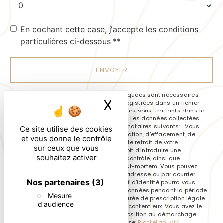
En cochant cette case, j'accepte les conditions
particulières ci-dessous **
ENVOYER
** Les données personnelles communiquées sont nécessaires
X
Masquer le ban
aux fins de vous contacter et sont enregistrées dans un fichier
informatisé. Elles sont destinées à et ses sous-traitants dans le
seul but de répondre à votre message. Les données collectées
seront communiquées aux seuls destinataires suivants: . Vous
Ce site utilise des cookies
disposez de droits d’accès, de rectification, d’effacement, de
et vous donne le contrôle
portabilité, de limitation, d’opposition, de retrait de votre
sur ceux que vous
consentement à tout moment et du droit d’introduire une
souhaitez activer
réclamation auprès d’une autorité de contrôle, ainsi que
d’organiser le sort de vos données post-mortem. Vous pouvez
exercer ces droits par voie postale à l'adresse ou par courrier
Nos partenaires
(3)
électronique à l'adresse . Un justificatif d'identité pourra vous
être demandé. Nous conservons vos données pendant la période
Mesure
de prise de contact puis pendant la durée de prescription légale
d'audience
aux fins probatoires et de gestion des contentieux. Vous avez le
droit de vous inscrire sur la liste d'opposition au démarchage
téléphonique, disponible à cette adresse:
Bloctel.gouv.fr
.