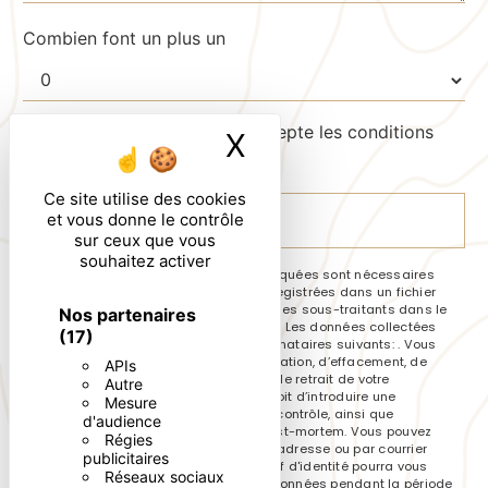
Combien font un plus un
En cochant cette case, j'accepte les conditions
X
Masquer le ban
particulières ci-dessous **
Ce site utilise des cookies
et vous donne le contrôle
ENVOYER
sur ceux que vous
souhaitez activer
** Les données personnelles communiquées sont nécessaires
aux fins de vous contacter et sont enregistrées dans un fichier
informatisé. Elles sont destinées à et ses sous-traitants dans le
Nos partenaires
seul but de répondre à votre message. Les données collectées
(17)
seront communiquées aux seuls destinataires suivants: . Vous
disposez de droits d’accès, de rectification, d’effacement, de
APIs
portabilité, de limitation, d’opposition, de retrait de votre
Autre
consentement à tout moment et du droit d’introduire une
Mesure
réclamation auprès d’une autorité de contrôle, ainsi que
d'audience
d’organiser le sort de vos données post-mortem. Vous pouvez
Régies
exercer ces droits par voie postale à l'adresse ou par courrier
publicitaires
électronique à l'adresse . Un justificatif d'identité pourra vous
Réseaux sociaux
être demandé. Nous conservons vos données pendant la période