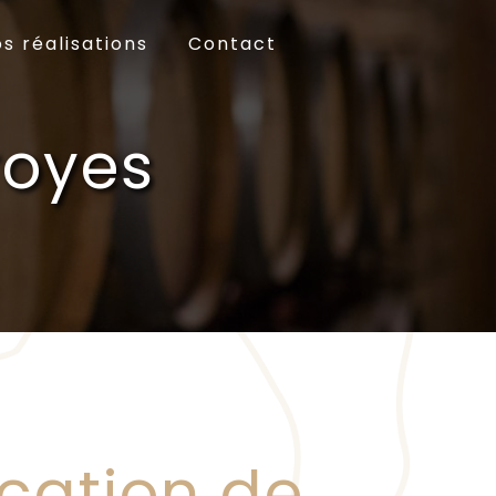
s réalisations
Contact
royes
ication de