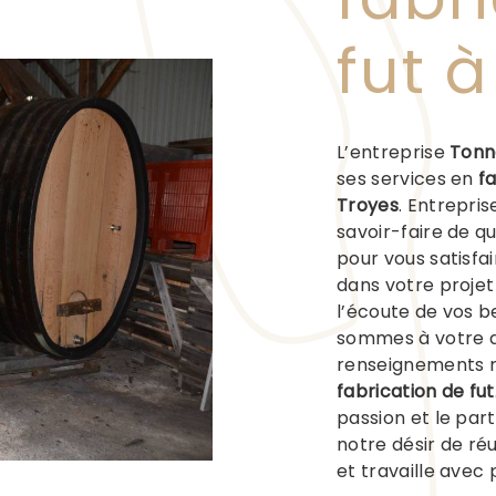
fut 
L’entreprise
Tonn
ses services en
fa
Troyes
. Entrepri
savoir-faire de q
pour vous satisfa
dans votre proje
l’écoute de vos b
sommes à votre d
renseignements n
fabrication de fut
passion et le par
notre désir de réu
et travaille avec 