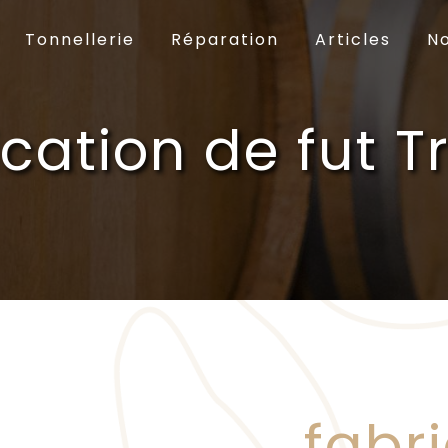
Tonnellerie
Réparation
Articles
No
ication de fut T
fabr