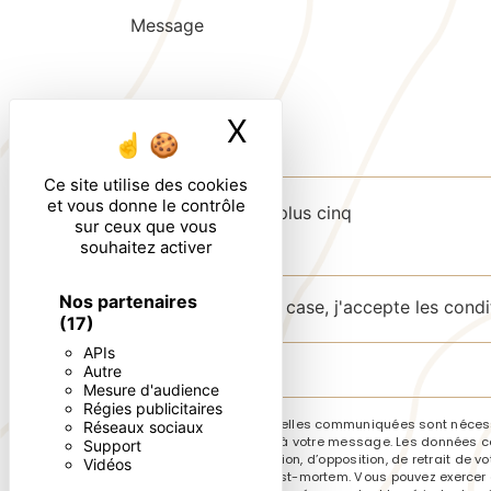
X
Masquer le ban
Ce site utilise des cookies
et vous donne le contrôle
Combien font cinq plus cinq
sur ceux que vous
souhaitez activer
Nos partenaires
En cochant cette case, j'accepte les condi
(17)
APIs
Autre
Mesure d'audience
Régies publicitaires
** Les données personnelles communiquées sont nécessai
Réseaux sociaux
le seul but de répondre à votre message. Les données co
Support
de portabilité, de limitation, d’opposition, de retrait d
Vidéos
sort de vos données post-mortem. Vous pouvez exercer ces