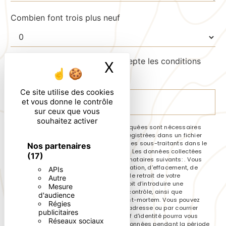
Combien font trois plus neuf
En cochant cette case, j'accepte les conditions
X
Masquer le ban
particulières ci-dessous **
Ce site utilise des cookies
et vous donne le contrôle
ENVOYER
sur ceux que vous
souhaitez activer
** Les données personnelles communiquées sont nécessaires
aux fins de vous contacter et sont enregistrées dans un fichier
informatisé. Elles sont destinées à et ses sous-traitants dans le
Nos partenaires
seul but de répondre à votre message. Les données collectées
(17)
seront communiquées aux seuls destinataires suivants: . Vous
disposez de droits d’accès, de rectification, d’effacement, de
APIs
portabilité, de limitation, d’opposition, de retrait de votre
Autre
consentement à tout moment et du droit d’introduire une
Mesure
réclamation auprès d’une autorité de contrôle, ainsi que
d'audience
d’organiser le sort de vos données post-mortem. Vous pouvez
Régies
exercer ces droits par voie postale à l'adresse ou par courrier
publicitaires
électronique à l'adresse . Un justificatif d'identité pourra vous
Réseaux sociaux
être demandé. Nous conservons vos données pendant la période