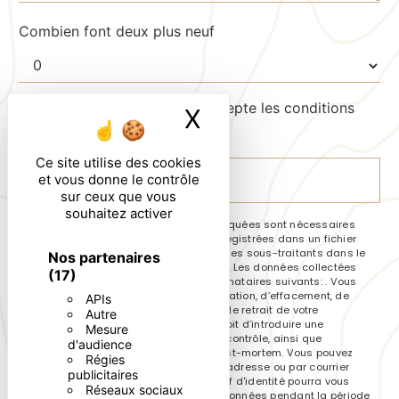
Combien font deux plus neuf
En cochant cette case, j'accepte les conditions
X
Masquer le ban
particulières ci-dessous **
Ce site utilise des cookies
et vous donne le contrôle
ENVOYER
sur ceux que vous
souhaitez activer
** Les données personnelles communiquées sont nécessaires
aux fins de vous contacter et sont enregistrées dans un fichier
informatisé. Elles sont destinées à et ses sous-traitants dans le
Nos partenaires
seul but de répondre à votre message. Les données collectées
(17)
seront communiquées aux seuls destinataires suivants: . Vous
disposez de droits d’accès, de rectification, d’effacement, de
APIs
portabilité, de limitation, d’opposition, de retrait de votre
Autre
consentement à tout moment et du droit d’introduire une
Mesure
réclamation auprès d’une autorité de contrôle, ainsi que
d'audience
d’organiser le sort de vos données post-mortem. Vous pouvez
Régies
exercer ces droits par voie postale à l'adresse ou par courrier
publicitaires
électronique à l'adresse . Un justificatif d'identité pourra vous
Réseaux sociaux
être demandé. Nous conservons vos données pendant la période