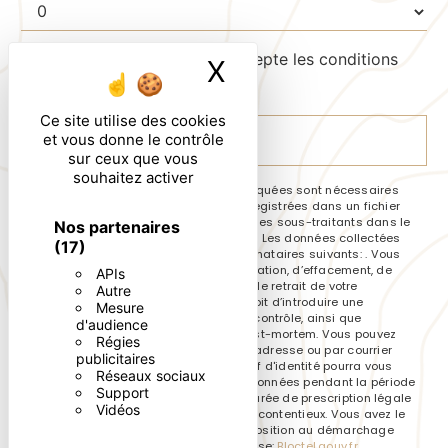
En cochant cette case, j'accepte les conditions
X
Masquer le ban
particulières ci-dessous **
Ce site utilise des cookies
et vous donne le contrôle
ENVOYER
sur ceux que vous
souhaitez activer
** Les données personnelles communiquées sont nécessaires
aux fins de vous contacter et sont enregistrées dans un fichier
informatisé. Elles sont destinées à et ses sous-traitants dans le
Nos partenaires
seul but de répondre à votre message. Les données collectées
(17)
seront communiquées aux seuls destinataires suivants: . Vous
disposez de droits d’accès, de rectification, d’effacement, de
APIs
portabilité, de limitation, d’opposition, de retrait de votre
Autre
consentement à tout moment et du droit d’introduire une
Mesure
réclamation auprès d’une autorité de contrôle, ainsi que
d'audience
d’organiser le sort de vos données post-mortem. Vous pouvez
Régies
exercer ces droits par voie postale à l'adresse ou par courrier
publicitaires
électronique à l'adresse . Un justificatif d'identité pourra vous
Réseaux sociaux
être demandé. Nous conservons vos données pendant la période
Support
de prise de contact puis pendant la durée de prescription légale
Vidéos
aux fins probatoires et de gestion des contentieux. Vous avez le
droit de vous inscrire sur la liste d'opposition au démarchage
téléphonique, disponible à cette adresse:
Bloctel.gouv.fr
.