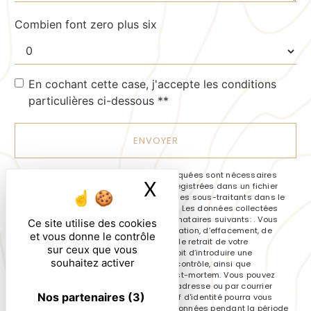
Combien font zero plus six
En cochant cette case, j'accepte les conditions
particulières ci-dessous **
ENVOYER
** Les données personnelles communiquées sont nécessaires
X
Masquer le ban
aux fins de vous contacter et sont enregistrées dans un fichier
informatisé. Elles sont destinées à et ses sous-traitants dans le
seul but de répondre à votre message. Les données collectées
seront communiquées aux seuls destinataires suivants: . Vous
Ce site utilise des cookies
disposez de droits d’accès, de rectification, d’effacement, de
et vous donne le contrôle
portabilité, de limitation, d’opposition, de retrait de votre
sur ceux que vous
consentement à tout moment et du droit d’introduire une
souhaitez activer
réclamation auprès d’une autorité de contrôle, ainsi que
d’organiser le sort de vos données post-mortem. Vous pouvez
exercer ces droits par voie postale à l'adresse ou par courrier
Nos partenaires
(3)
électronique à l'adresse . Un justificatif d'identité pourra vous
être demandé. Nous conservons vos données pendant la période