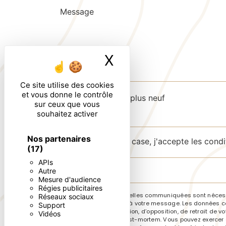
X
Masquer le ban
Ce site utilise des cookies
et vous donne le contrôle
Combien font deux plus neuf
sur ceux que vous
souhaitez activer
Nos partenaires
En cochant cette case, j'accepte les condi
(17)
APIs
Autre
Mesure d'audience
Régies publicitaires
** Les données personnelles communiquées sont nécessai
Réseaux sociaux
le seul but de répondre à votre message. Les données co
Support
de portabilité, de limitation, d’opposition, de retrait d
Vidéos
sort de vos données post-mortem. Vous pouvez exercer ces