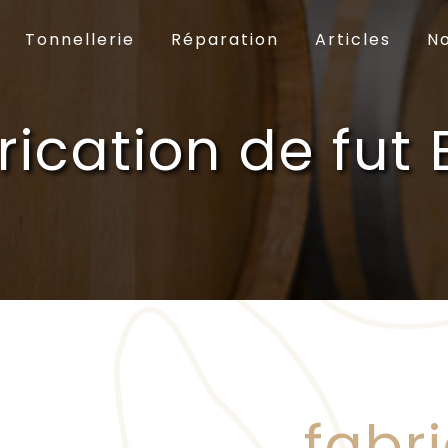
Tonnellerie
Réparation
Articles
No
rication de fut 
fabr