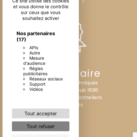
Jenny ?
Ce site utilise des cookies
et vous donne le contrôle
sur ceux que vous
souhaitez activer
Nos partenaires
(17)
APIs
Autre
Mesure
d'audience
Régies
Savoir-faire
publicitaires
Réseaux sociaux
Maîtrise des techniques
Support
Vidéos
ancestrales depuis 1896
par des artisans tonneliers
et foudriers
Tout accepter
Tout refuser