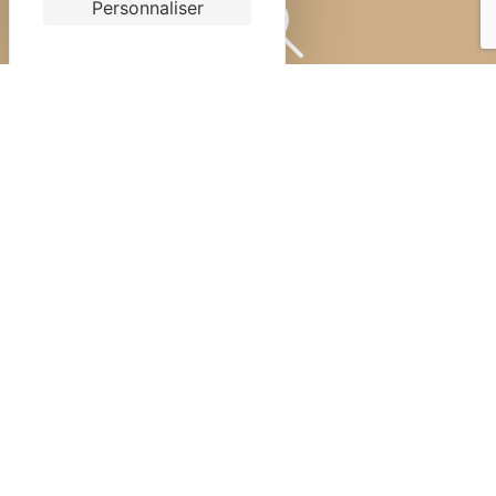
Personnaliser
Sur-mesure
Fabrication de tonneaux de 600 l à
50 hl (5000 litres)